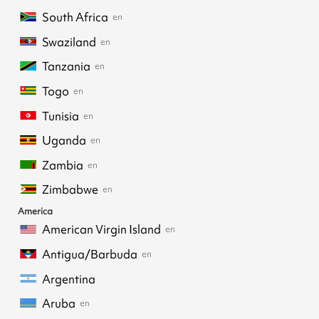
South Africa
en
Swaziland
en
Tanzania
en
Togo
en
Tunisia
en
Uganda
en
Zambia
en
Zimbabwe
en
America
American Virgin Island
en
Antigua/Barbuda
en
Argentina
Aruba
en