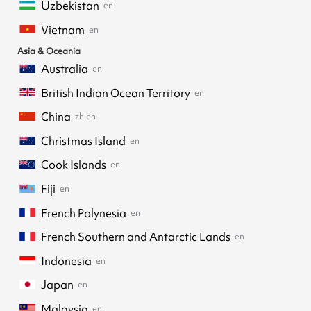
Uzbekistan
en
Vietnam
en
Asia & Oceania
Australia
en
British Indian Ocean Territory
en
China
zh
en
Christmas Island
en
Cook Islands
en
Fiji
en
French Polynesia
en
French Southern and Antarctic Lands
en
Indonesia
en
Japan
en
Malaysia
en