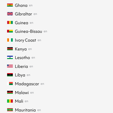
Ghana
en
Gibraltar
en
Guinea
en
Guinea-Bissau
en
Ivory Coast
en
Kenya
en
Lesotho
en
Liberia
en
Libya
en
Madagascar
en
Malawi
en
Mali
en
Mauritania
en