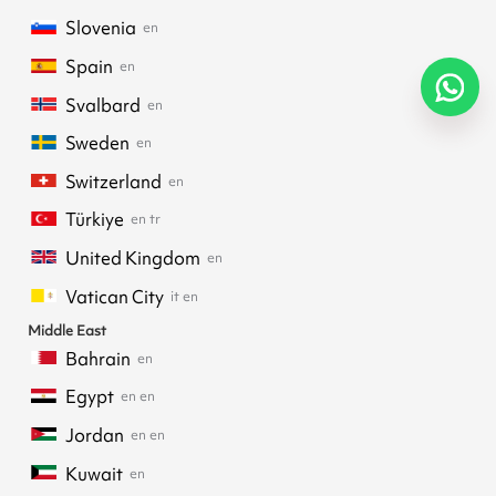
Slovenia
en
Spain
en
Svalbard
en
Sweden
en
Switzerland
en
Türkiye
en
tr
United Kingdom
en
Vatican City
it
en
Middle East
Bahrain
en
Egypt
en
en
Jordan
en
en
Kuwait
en