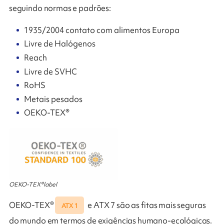
seguindo normas e padrões:
1935/2004 contato com alimentos Europa
Livre de Halógenos
Reach
Livre de SVHC
RoHS
Metais pesados
OEKO-TEX®
OEKO-TEX®label
OEKO-TEX®
e ATX 7 são as fitas mais seguras
ATX 1
do mundo em termos de exigências humano-ecológicas.