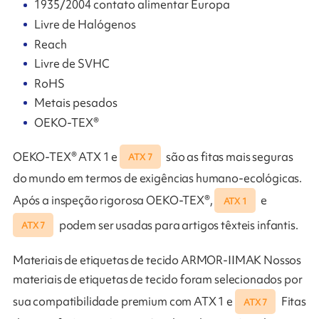
1935/2004 contato alimentar Europa
Livre de Halógenos
Reach
Livre de SVHC
RoHS
Metais pesados
OEKO-TEX®
OEKO-TEX® ATX 1 e
são as fitas mais seguras
ATX 7
do mundo em termos de exigências humano-ecológicas.
Após a inspeção rigorosa OEKO-TEX®,
e
ATX 1
podem ser usadas para artigos têxteis infantis.
ATX 7
Materiais de etiquetas de tecido ARMOR-IIMAK Nossos
materiais de etiquetas de tecido foram selecionados por
sua compatibilidade premium com ATX 1 e
Fitas
ATX 7