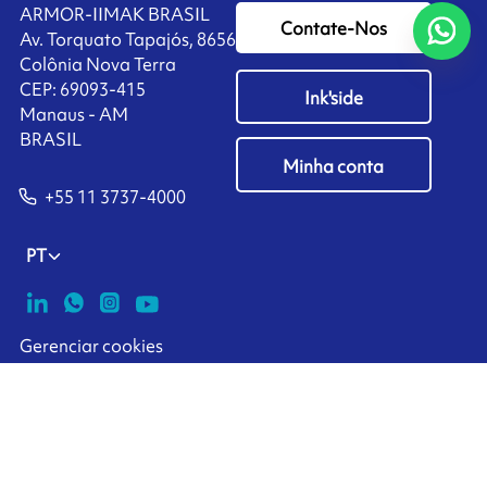
ARMOR-IIMAK BRASIL
Contate-Nos
Av. Torquato Tapajós, 8656
Colônia Nova Terra
CEP: 69093-415
Ink'side
Manaus - AM
BRASIL
Minha conta
+55 11 3737-4000
PT
Gerenciar cookies
ARMOR-IIMAK copyright ©
2026
Avisos Legais