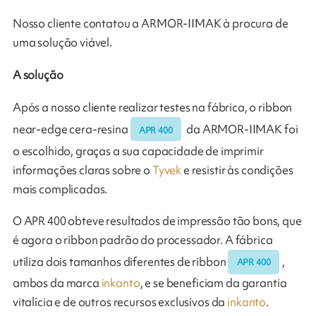
Nosso cliente contatou a ARMOR-IIMAK à procura de
uma solução viável.
A solução
Após a nosso cliente realizar testes na fábrica, o ribbon
near-edge cera-resina
da ARMOR-IIMAK foi
APR 400
o escolhido, graças a sua capacidade de imprimir
informações claras sobre o
Tyvek
e resistir às condições
mais complicadas.
O APR 400 obteve resultados de impressão tão bons, que
é agora o ribbon padrão do processador. A fábrica
utiliza dois tamanhos diferentes de ribbon
,
APR 400
ambos da marca
inkanto
, e se beneficiam da garantia
vitalícia e de outros recursos exclusivos da
inkanto
.