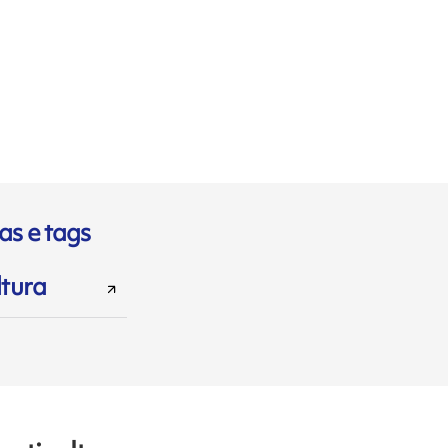
as e tags
ltura