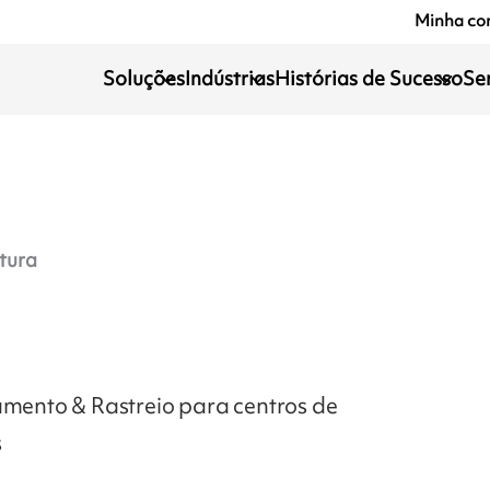
Minha co
Soluções
Indústrias
Histórias de Sucesso
Se
tura
ento & Rastreio para centros de
s