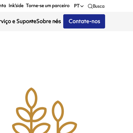
nta
Ink’side
Torne-se um parceiro
PT
Busca
rviço e Suporte
Sobre nós
Contate-nos