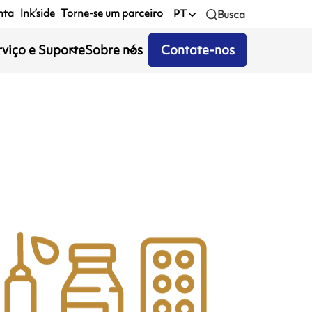
nta
Ink’side
Torne-se um parceiro
PT
Busca
rviço e Suporte
Sobre nós
Contate-nos