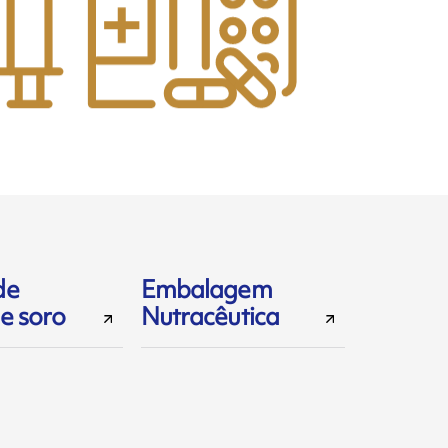
de
Embalagem
e soro
Nutracêutica