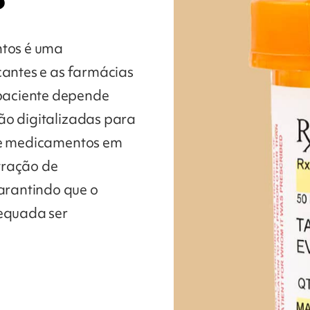
tos é uma
cantes e as farmácias
paciente depende
ão digitalizadas para
 de medicamentos em
tração de
arantindo que o
equada ser