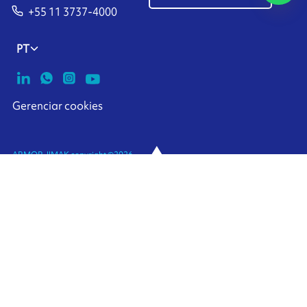
+55 11 3737-4000
PT
Gerenciar cookies
ARMOR-IIMAK copyright ©
2026
Avisos Legais
Dados pessoais