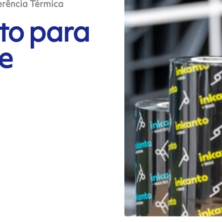
ferência Térmica
to para
e