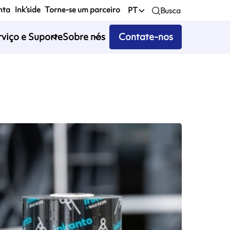
nta
Ink’side
Torne-se um parceiro
PT
Busca
rviço e Suporte
Sobre nós
Contate-nos