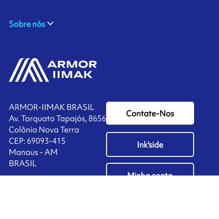
Sobre nós
ARMOR-IIMAK BRASIL
Contate-Nos
Av. Torquato Tapajós, 8656
Colônia Nova Terra
CEP: 69093-415
Ink'side
Manaus - AM
BRASIL
Minha conta
+55 11 3737-4000
PT