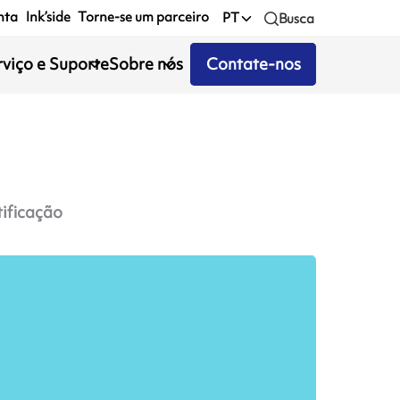
nta
Ink’side
Torne-se um parceiro
PT
Busca
rviço e Suporte
Sobre nós
Contate-nos
tificação