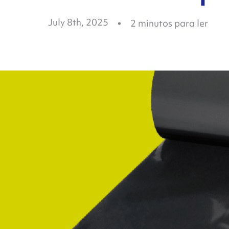
July 8th, 2025
2
minutos para ler