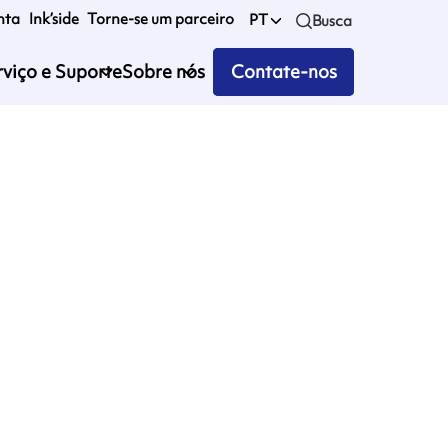
nta
Ink’side
Torne-se um parceiro
PT
Busca
rviço e Suporte
Sobre nós
Contate-nos