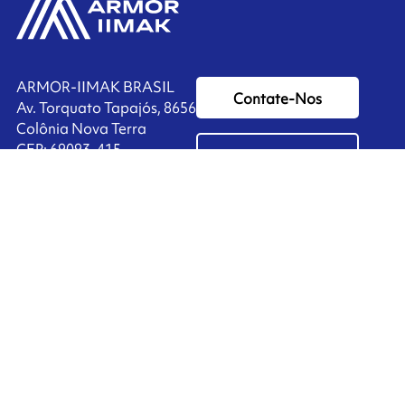
ARMOR-IIMAK BRASIL
Contate-Nos
Av. Torquato Tapajós, 8656
Colônia Nova Terra
CEP: 69093-415
Ink'side
Manaus - AM
BRASIL
Minha conta
+55 11 3737-4000
PT
Gerenciar cookies