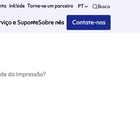
nta
Ink’side
Torne-se um parceiro
PT
Busca
rviço e Suporte
Sobre nós
Contate-nos
dade da impressão?