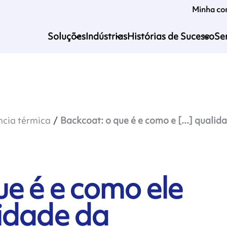
Minha co
Soluções
Indústrias
Histórias de Sucesso
Se
ncia térmica
Backcoat: o que é e como e [...] quali
ue é e como ele
idade da