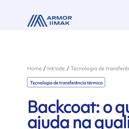
Home
Ink’side
Tecnologia de transferê
Tecnologia de transferência térmica
Backcoat: o q
ajuda na qual