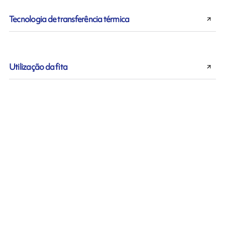
Tecnologia de transferência térmica
Utilização da fita
Fitas de transferência térmica
Serviço e Suporte
Indústrias & Aplicações