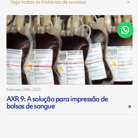
Veja todas as histórias de sucesso
February 24th, 2025
A
AXR 9: A solução para impressão de
bolsas de sangue