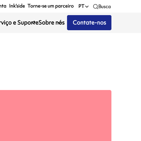
nta
Ink’side
Torne-se um parceiro
PT
Busca
rviço e Suporte
Sobre nós
Contate-nos