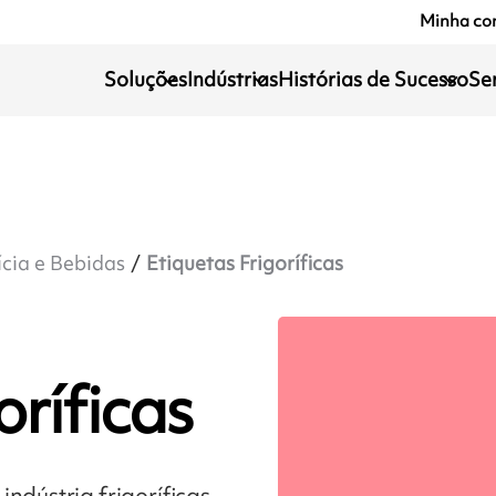
Minha co
Soluções
Indústrias
Histórias de Sucesso
Se
ícia e Bebidas
Etiquetas Frigoríficas
oríficas
ndústria frigoríficas,