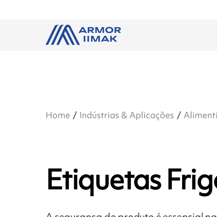
Home
Indústrias & Aplicações
Aliment
Etiquetas Frig
A segurança do produto é essencial na i